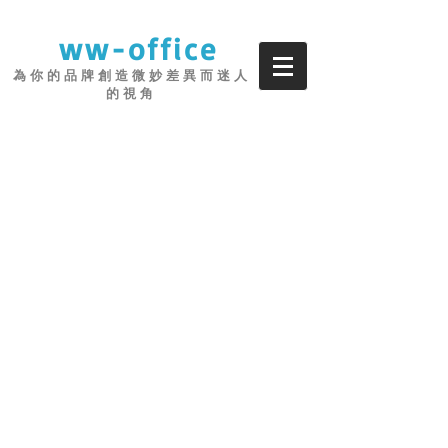
ww-office
為 你 的 品 牌 創 造 微 妙 差 異 而 迷 人
的 視 角