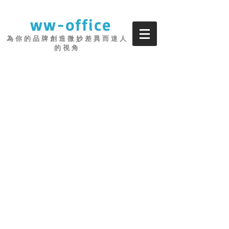
ww-office
為 你 的 品 牌 創 造 微 妙 差 異 而 迷 人
的 視 角